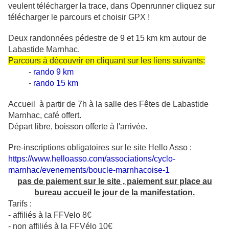
veulent télécharger la trace, dans Openrunner cliquez sur
télécharger le parcours et choisir GPX !
Deux randonnées pédestre de 9 et 15 km km autour de
Labastide Marnhac.
Parcours à découvrir en cliquant sur les liens suivants:
-
rando 9 k
m
-
rando 15 km
Accueil à partir de 7h à la salle des Fêtes de Labastide
Marnhac, café offert.
Départ libre, boisson offerte à l'arrivée.
Pre-inscriptions obligatoires sur le site Hello Asso :
https://www.helloasso.com/associations/cyclo-
marnhac/evenements/boucle-marnhacoise-1
pas de paiement sur le site , paiement sur place au
bureau accueil le jour de la manifestation.
Tarifs :
- affiliés à la FFVelo 8€
- non affiliés à la FFVélo 10€